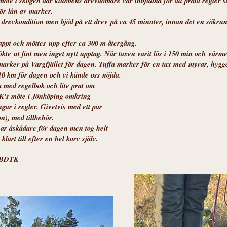
möte i skogen där klubbens drev
domare var inbjudna för att prata regler s
ör lån av marker.
l drevkondition men bjöd på ett drev
på ca 45 minuter, innan det en sökru
 tappt och möttes
upp efter ca 300 m återgång.
sökte
ut fint men inget nytt upptag. När taxen varit lös i 150 min och
värmen
marker på Vargfjället för dagen. Tuffa marker för en tax med
myrar, hygge
10 km för dagen och vi kände oss nöjda.
a med regelbok och lite prat om
TK's möte i Jönköping omkring
gar i regler. Givetvis med ett par
n), med tillbehör.
ar åskådare för dagen men tog helt
art till efter en hel korv själv.
i BDTK