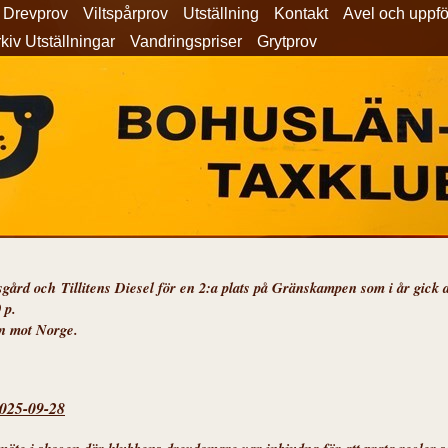
Drevprov
Viltspårprov
Utställning
Kontakt
Avel och uppf
kiv Utställningar
Vandringspriser
Grytprov
ndsgård och
Tillitens Diesel för en 2:a plats på Gränskampen som i år gick 
 p.
n mot Norge.
025-09-28