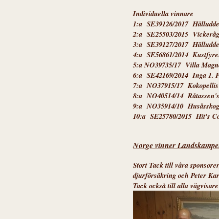
Individuella vinnare
1:a SE39126/2017 Hälludden
2:a SE25503/2015 Vickeråge
3:a SE39127/2017 Hälludde
4:a SE56861/2014 Kustfyre
5:a NO39735/17 Villa Magno
6:a SE42169/2014 Inga 1. 
7:a NO37915/17 Kokopellis
8:a NO40514/14 Råtassen'
9:a NO35914/10 Husåsskog
10:a SE25780/2015 Hit's Co
Norge vinner Landskampen
Stort Tack till våra sponsor
djurförsäkring och Peter Kar
Tack också till alla vägvisa