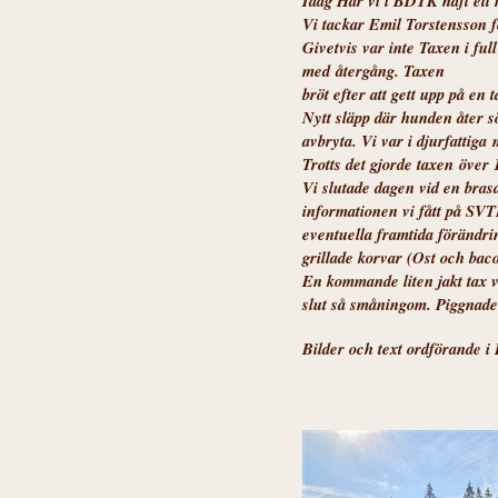
Idag Har vi i BDTK haft ett 
Vi tackar Emil Torstensson f
Givetvis var inte Taxen i ful
med
återgång. Taxen
bröt efter att gett upp på en
Nytt släpp där hunden åter 
avbryta. Vi var i djurfattiga
Trotts det gjorde taxen
över 
Vi slutade dagen vid en bras
informationen vi fått på SV
eventuella framtida förändrin
grillade korvar (Ost och baco
En kommande liten jakt tax v
slut så småningom. Piggnade kl
Bilder och text ordförande 