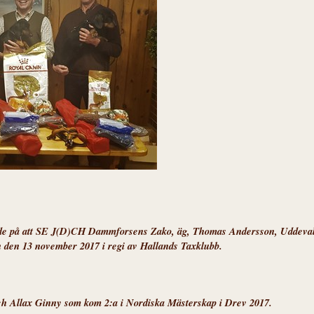
e på att SE J(D)CH Dammforsens Zako, äg, Thomas Andersson, Uddevalla,
den 13 november 2017 i regi av Hallands Taxklubb.
n och Allax Ginny som kom 2:a i Nordiska Mästerskap i Drev 2017.