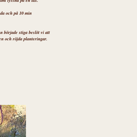
amt lyssna på en tax.
nda och på 10 min
 började stiga beslöt vi att
n och röjda planteringar.