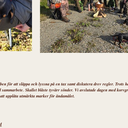
en för att släppa och lyssna på en tax samt diskutera drev regler. Trots hå
 sammarbete. Skallet blåste tyvärr sönder. Vi avslutade dagen med korvgril
ör att upplåta utmärkta marker för ändamålet.
d