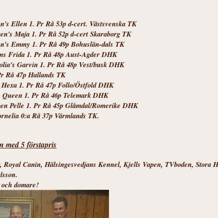
's Ellen 1. Pr Rå 53p d-cert. Västsvenska TK
n's Maja 1. Pr Rå 52p d-cert Skaraborg TK
n's Emmy 1. Pr Rå 49p Bohuslän-dals TK
ns Frida 1. Pr Rå 48p Aust-Agder DHK
lia's Garvin 1. Pr Rå 48p Vest/busk DHK
Pr Rå 47p Hallands TK
 Hexa 1. Pr Rå 47p Follo/Östfold DHK
s Queen 1. Pr Rå 46p Telemark DHK
en Pelle 1. Pr Rå 45p Glåmdal/Romerike DHK
rnelia 0:a Rå 37p Värmlands TK.
 med 5 förstapris
er, Royal Canin, Hälsingesvedjans Kennel, Kjells Vapen, TVboden, Stora 
lsson.
re och domare!