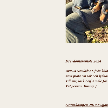
Drevdomaremöte 2024
30/9-24 Samlades 6 från klubb
samt prata om sök och lydnad
Till sist, tack Leif Kindle f
Vid pennan Tommy J.
Gränskampen 2019 avgjor