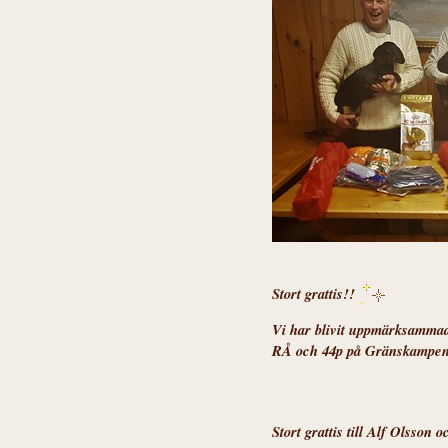
Stort grattis!!
Vi har blivit uppmärksammad
RÅ och 44p på Gränskampen 
Stort grattis till Alf Olsso