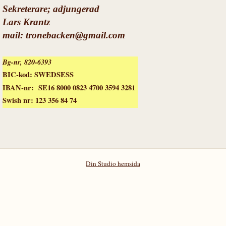
Sekreterare; a
djungerad
Lars Krantz
mail: tronebacken@gmail.com
B
g-nr, 820-6393
BIC-kod: SWEDSESS
IBAN-nr: SE16 8000 0823 4700 3594 3281
Swish nr: 123 356 84 74
Din Studio hemsida