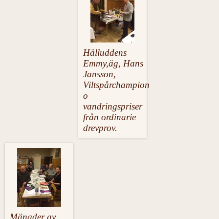
Hälluddens
Emmy,äg,
Hans
Jansson
,
Viltspårchampion
o
vandringspriser
från ordinarie
drevprov.
Mängder av