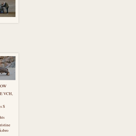
HOW
SE VCH,
s S
hts
istine
Åsbro