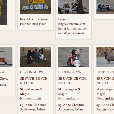
Royal Canin sponsrar
Dagens
klubben med foder
ringsekreterare som
håller koll på papper
och dagens domare
Valp
BEST IN SHOW
BEST IN SHOW
BEST IN S
 Zhyra
SE UVCH, SE VCH,
SE UVCH, SE VCH,
SE UVCH, 
NO UCH
NO UCH
NO UCH
nala,
Skuleskogens S
Skuleskogens S
Skuleskogen
Magic
Magic
Magic
NorthernLights
NorthernLights
NorthernLig
äg, Anne-Christine
äg, Anne-Christine
äg, Anne-Chr
Andersson, Åsbro
Andersson, Åsbro
Andersson, 